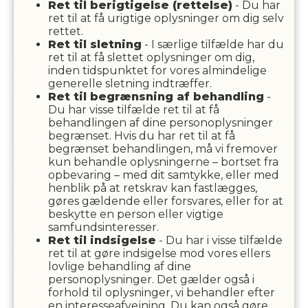
Ret til berigtigelse (rettelse)
- Du har
ret til at få urigtige oplysninger om dig selv
rettet.
Ret til sletning
- I særlige tilfælde har du
ret til at få slettet oplysninger om dig,
inden tidspunktet for vores almindelige
generelle sletning indtræffer.
Ret til begrænsning af behandling
-
Du har visse tilfælde ret til at få
behandlingen af dine personoplysninger
begrænset. Hvis du har ret til at få
begrænset behandlingen, må vi fremover
kun behandle oplysningerne – bortset fra
opbevaring – med dit samtykke, eller med
henblik på at retskrav kan fastlægges,
gøres gældende eller forsvares, eller for at
beskytte en person eller vigtige
samfundsinteresser.
Ret til indsigelse
- Du har i visse tilfælde
ret til at gøre indsigelse mod vores ellers
lovlige behandling af dine
personoplysninger. Det gælder også i
forhold til oplysninger, vi behandler efter
en interesseafvejning. Du kan også gøre