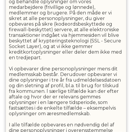
og behandle oplysninger om vores
medarbejdere (frivillige og lønnede),
medlemmer og brugere. På den måde er vi
sikret at alle personoplysninger, du giver
opbevares på sikre (kodeordsbeskyttede og
firewall-beskyttet) servere, at alle elektroniske
transaktioner indgået via hjemmesiden vil blive
beskyttet af krypteringsteknologi (SSL - Secure
Socket Layer), og at vi ikke gemmer
kreditkortoplysninger eller deler dem ikke med
en tredjepart.
Vi opbevarer dine personoplysninger mens dit
medlemsskab består. Derudover opbevarer vi
dine oplysninger i
tre
år fra udmeldelsesdatoen
og din sletning af profil, bl.a. til brug for tilskud
fra kommunen. l særlige tilfælde kan der efter
aftale og hvor der er relevans gemmes
oplysninger i en længere tidsperiode, som
fastsættes i de enkelte tilfælde – eksempelvis
oplysninger om æresmedlemskab.
I alle tilfælde opbevares en nødvendig del af
dine personoplysninger i overensstemmelse