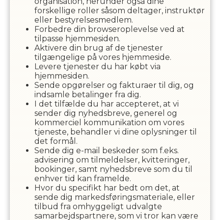
organisation, herunder også dine
forskellige roller såsom deltager, instruktør
eller bestyrelsesmedlem.
Forbedre din browseroplevelse ved at
tilpasse hjemmesiden.
Aktivere din brug af de tjenester
tilgængelige på vores hjemmeside.
Levere tjenester du har købt via
hjemmesiden.
Sende opgørelser og fakturaer til dig, og
indsamle betalinger fra dig.
I det tilfælde du har accepteret, at vi
sender dig nyhedsbreve, generel og
kommerciel kommunikation om vores
tjeneste, behandler vi dine oplysninger til
det formål.
Sende dig e-mail beskeder som f.eks.
advisering om tilmeldelser, kvitteringer,
bookinger, samt nyhedsbreve som du til
enhver tid kan framelde.
Hvor du specifikt har bedt om det, at
sende dig markedsføringsmateriale, eller
tilbud fra omhyggeligt udvalgte
samarbejdspartnere, som vi tror kan være