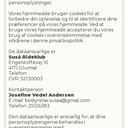
personoplysninger.
Vores hjemmeside bruger cookies for at
forbedre din oplevelse og til at identificere dine
præferencer på vores hjemmeside. Ved at
bruge vores hjemmeside accepterer du vores
brug af cookies i overensstemmelse med
vilkårene i denne privatlivspolitik.
De dataansvarlige er
Suså Rideklub
Engelstoftevej 10
4171
Glumsø
Telefon
:
.
CVR
:
32130003
Kontaktperson
Josefine Vedel
Andersen
E-mail
:
bestyrelse.susaa@gmail.com
Telefon
:
25126383
Den dataansvarlige er ansvarlig for, at dine
personoplysningerne behandles i
overensstemmelse med