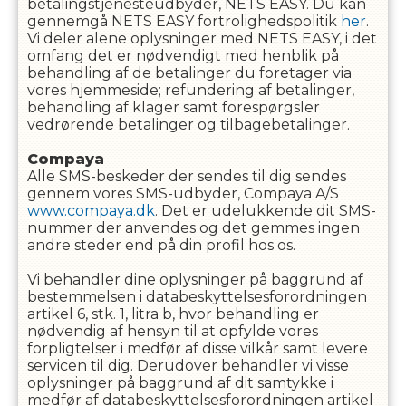
betalingstjenesteudbyder, NETS EASY. Du kan
gennemgå NETS EASY fortrolighedspolitik
her
.
Vi deler alene oplysninger med NETS EASY, i det
omfang det er nødvendigt med henblik på
behandling af de betalinger du foretager via
vores hjemmeside; refundering af betalinger,
behandling af klager samt forespørgsler
vedrørende betalinger og tilbagebetalinger.
Compaya
Alle SMS-beskeder der sendes til dig sendes
gennem vores SMS-udbyder, Compaya A/S
www.compaya.dk
. Det er udelukkende dit SMS-
nummer der anvendes og det gemmes ingen
andre steder end på din profil hos os.
Vi behandler dine oplysninger på baggrund af
bestemmelsen i databeskyttelsesforordningen
artikel 6, stk. 1, litra b, hvor behandling er
nødvendig af hensyn til at opfylde vores
forpligtelser i medfør af disse vilkår samt levere
servicen til dig. Derudover behandler vi visse
oplysninger på baggrund af dit samtykke i
medfør af databeskyttelsesforordningen artikel