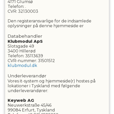
4171
Glumsø
Telefon
:
.
CVR
:
32130003
Den registeransvarlige for de indsamlede
oplysninger på denne hjemmeside er
Databehandler
Klubmodul ApS
Slotsgade 49
3400 Hillerød
Telefon: 35113639
CVR-nummer: 31501512
klubmodul.dk
Underleverandør
Vores it-system og hjemmeside(r) hostes på
lokationer i Tyskland med følgende
underleverandører:
Keyweb AG
Neuwerkstraße 45/46
99084 Erfurt, Tyskland