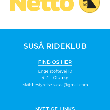
SUSÅ RIDEKLUB
FIND OS HER
Engelstoftevej 10
4171 - Glumsø
Mail:
bestyrelse.susaa@gmail.com
NYTTIGE LINKS